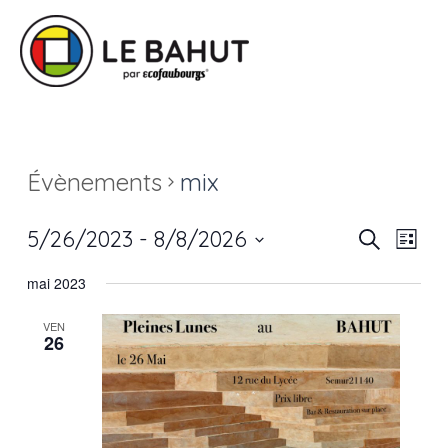
Évènements
mix
Navi
Recherc
5/26/2023
 - 
8/8/2026
Recherche
Liste
de
et
Sélectionnez
vue
mai 2023
une
navigat
Évè
date.
de
VEN
26
vues
Évènem