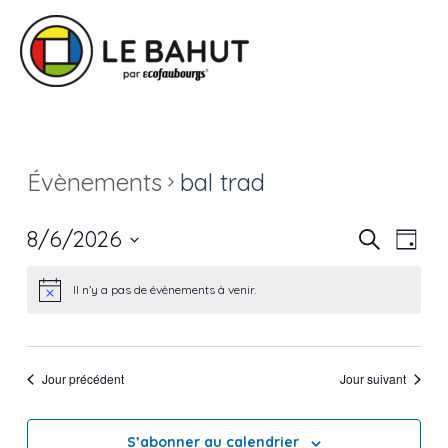
Évènements
bal trad
Navi
Recherc
8/6/2026
Recherche
Jour
de
et
Sélectionnez
vue
une
Il n’y a pas de évènements à venir.
navigat
Évè
date.
de
vues
Jour précédent
Jour suivant
Évènem
S’abonner au calendrier