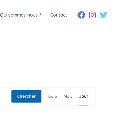
Qui sommes-nous ?
Contact
Navigation
Chercher
Liste
Mois
Jour
de
vues
Évènement