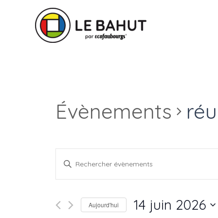
Évènements
réu
Recherche
Saisir
mot-
et
clé.
navigation
Rechercher
14 juin 2026
Aujourd'hui
Évènements
de