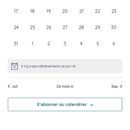
évènement,
évènement,
évènement,
évènement,
évènement,
évènement,
évèneme
0
0
0
0
0
0
0
17
18
19
20
21
22
23
évènement,
évènement,
évènement,
évènement,
évènement,
évènement,
évèneme
0
0
0
0
0
0
0
24
25
26
27
28
29
30
évènement,
évènement,
évènement,
évènement,
évènement,
évènement,
évèneme
0
0
0
0
0
0
0
31
1
2
3
4
5
6
évènement,
évènement,
évènement,
évènement,
évènement,
évènement,
évèneme
Il n’y a pas d’événements ce jour là.
Juil
Ce mois-ci
Sep
S’abonner au calendrier