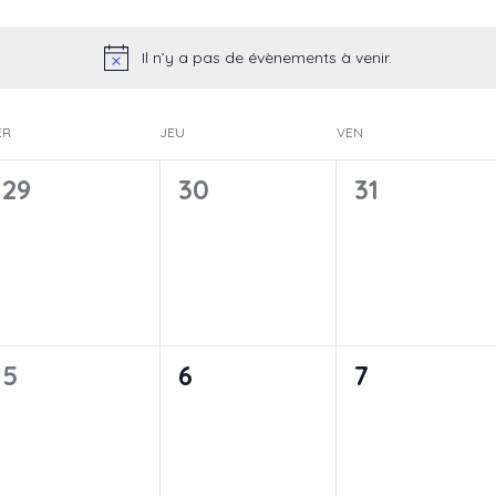
Il n’y a pas de évènements à venir.
ER
JEU
VEN
0
0
0
29
30
31
évènement,
évènement,
évènement
0
0
0
5
6
7
évènement,
évènement,
évènement