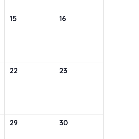
0
0
15
16
,
évènement,
évènement,
0
0
22
23
,
évènement,
évènement,
0
0
29
30
,
évènement,
évènement,